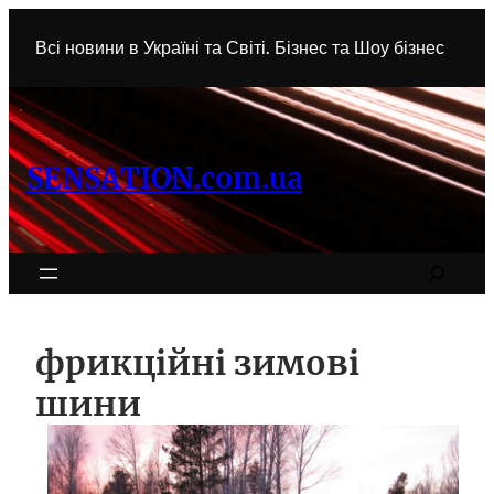
Перейти
до
Всі новини в Україні та Світі. Бізнес та Шоу бізнес
вмісту
SENSATION.com.ua
Search
фрикційні зимові
шини