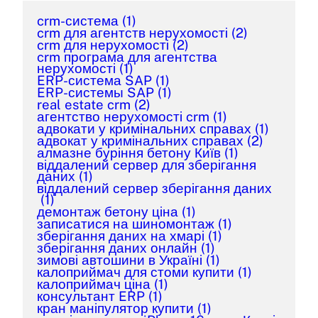
crm-система
(1)
crm для агентств нерухомості
(2)
crm для нерухомості
(2)
crm програма для агентства
нерухомості
(1)
ERP-система SAP
(1)
ERP-системы SAP
(1)
real estate crm
(2)
агентство нерухомості crm
(1)
адвокати у кримінальних справах
(1)
адвокат у кримінальних справах
(2)
алмазне буріння бетону Київ
(1)
віддалений сервер для зберігання
даних
(1)
віддалений сервер зберігання даних
(1)
демонтаж бетону ціна
(1)
записатися на шиномонтаж
(1)
зберігання даних на хмарі
(1)
зберігання даних онлайн
(1)
зимові автошини в Україні
(1)
калоприймач для стоми купити
(1)
калоприймач ціна
(1)
консультант ERP
(1)
кран маніпулятор купити
(1)