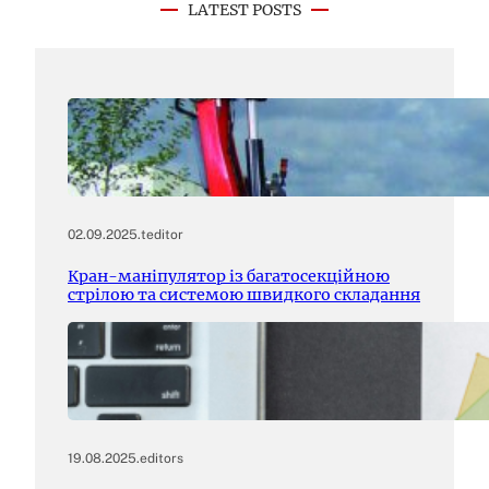
LATEST POSTS
02.09.2025
.
teditor
Кран-маніпулятор із багатосекційною
стрілою та системою швидкого складання
19.08.2025
.
editors