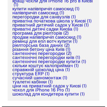
кращі чохли для iPhone 16 pro в Києві
(1)
купити напівпричіп самоскид
(1)
напівпричіп самоскид
(1)
перегородки для санвузлів
(1)
приватна початкова школа у Києві
(1)
приватний дитячий садок у Києві
(1)
приватні дитячі садки Києва
(1)
програма для ріелторів
(2)
продам напівпричіп самоскид
(1)
ремінці для епл вотч купити
(1)
ріелторська база даних
(2)
різання бетону ціна Київ
(1)
сантехнічні перегородки
(2)
сантехнічні перегородки київ
(1)
сантехнічні перегородки купити
(1)
скільки коштує калоприймач
(1)
справжній шоколад ціна
(1)
структура ERP
(1)
сучасний шиномонтаж
(1)
туалетні кабінки
(1)
ціни на приватний садок у Києві
(1)
чохол для iPhone 16 Pro
(1)
шоколад для кондитера купити
(1)