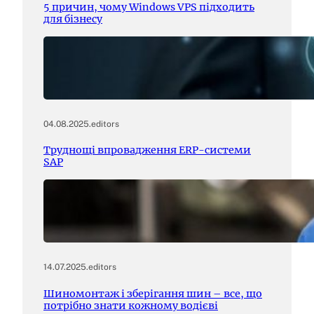
5 причин, чому Windows VPS підходить
для бізнесу
04.08.2025
.
editors
Труднощі впровадження ERP-системи
SAP
14.07.2025
.
editors
Шиномонтаж і зберігання шин – все, що
потрібно знати кожному водієві