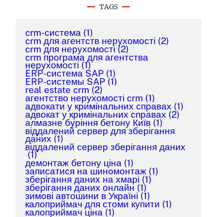
TAGS
crm-система
(1)
crm для агентств нерухомості
(2)
crm для нерухомості
(2)
crm програма для агентства
нерухомості
(1)
ERP-система SAP
(1)
ERP-системы SAP
(1)
real estate crm
(2)
агентство нерухомості crm
(1)
адвокати у кримінальних справах
(1)
адвокат у кримінальних справах
(2)
алмазне буріння бетону Київ
(1)
віддалений сервер для зберігання
даних
(1)
віддалений сервер зберігання даних
(1)
демонтаж бетону ціна
(1)
записатися на шиномонтаж
(1)
зберігання даних на хмарі
(1)
зберігання даних онлайн
(1)
зимові автошини в Україні
(1)
калоприймач для стоми купити
(1)
калоприймач ціна
(1)