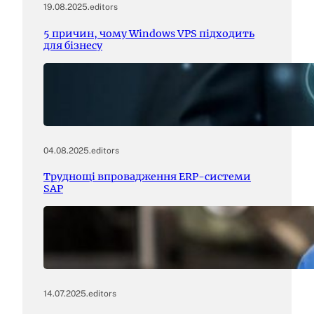
19.08.2025
.
editors
5 причин, чому Windows VPS підходить
для бізнесу
04.08.2025
.
editors
Труднощі впровадження ERP-системи
SAP
14.07.2025
.
editors