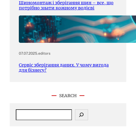
Шиномонтаж і зберігання шин – все, що
потрібно знати кожному водієві
07.07.2025
.
editors
Сервіс зберігання даних. У чому вигода
для бізнесу?
SEARCH
S
e
a
r
c