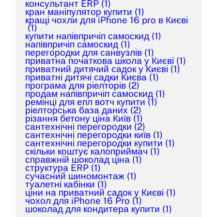
консультант ERP
(1)
кран маніпулятор купити
(1)
кращі чохли для iPhone 16 pro в Києві
(1)
купити напівпричіп самоскид
(1)
напівпричіп самоскид
(1)
перегородки для санвузлів
(1)
приватна початкова школа у Києві
(1)
приватний дитячий садок у Києві
(1)
приватні дитячі садки Києва
(1)
програма для ріелторів
(2)
продам напівпричіп самоскид
(1)
ремінці для епл вотч купити
(1)
ріелторська база даних
(2)
різання бетону ціна Київ
(1)
сантехнічні перегородки
(2)
сантехнічні перегородки київ
(1)
сантехнічні перегородки купити
(1)
скільки коштує калоприймач
(1)
справжній шоколад ціна
(1)
структура ERP
(1)
сучасний шиномонтаж
(1)
туалетні кабінки
(1)
ціни на приватний садок у Києві
(1)
чохол для iPhone 16 Pro
(1)
шоколад для кондитера купити
(1)