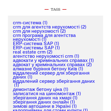
TAGS
crm-система
(1)
crm для агентств нерухомості
(2)
crm для нерухомості
(2)
crm програма для агентства
нерухомості
(1)
ERP-система SAP
(1)
ERP-системы SAP
(1)
real estate crm
(2)
агентство нерухомості crm
(1)
адвокати у кримінальних справах
(1)
адвокат у кримінальних справах
(2)
алмазне буріння бетону Київ
(1)
віддалений сервер для зберігання
даних
(1)
віддалений сервер зберігання даних
(1)
демонтаж бетону ціна
(1)
записатися на шиномонтаж
(1)
зберігання даних на хмарі
(1)
зберігання даних онлайн
(1)
зимові автошини в Україні
(1)
калоприймач для стоми купити
(1)