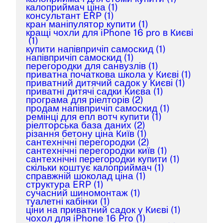
калоприймач ціна
(1)
консультант ERP
(1)
кран маніпулятор купити
(1)
кращі чохли для iPhone 16 pro в Києві
(1)
купити напівпричіп самоскид
(1)
напівпричіп самоскид
(1)
перегородки для санвузлів
(1)
приватна початкова школа у Києві
(1)
приватний дитячий садок у Києві
(1)
приватні дитячі садки Києва
(1)
програма для ріелторів
(2)
продам напівпричіп самоскид
(1)
ремінці для епл вотч купити
(1)
ріелторська база даних
(2)
різання бетону ціна Київ
(1)
сантехнічні перегородки
(2)
сантехнічні перегородки київ
(1)
сантехнічні перегородки купити
(1)
скільки коштує калоприймач
(1)
справжній шоколад ціна
(1)
структура ERP
(1)
сучасний шиномонтаж
(1)
туалетні кабінки
(1)
ціни на приватний садок у Києві
(1)
чохол для iPhone 16 Pro
(1)