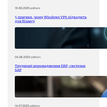
19.08.2025
.
editors
5 причин, чому Windows VPS підходить
для бізнесу
04.08.2025
.
editors
Труднощі впровадження ERP-системи
SAP
14.07.2025
.
editors