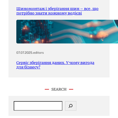
Шиномонтаж і зберігання шин – все, що
потрібно знати кожному водієві
07.07.2025
.
editors
Сервіс зберігання даних. У чому вигода
для бізнесу?
SEARCH
S
e
a