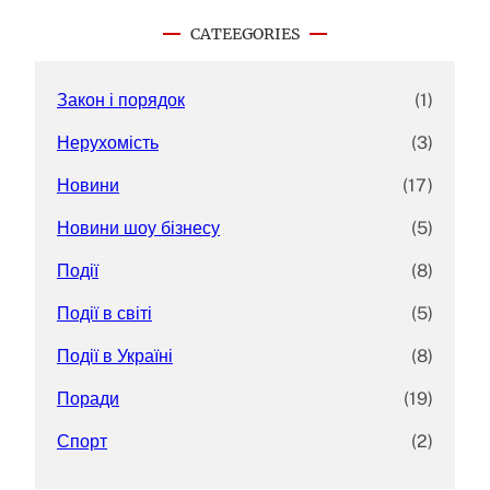
r
c
CATEEGORIES
h
Закон і порядок
(1)
Нерухомість
(3)
Новини
(17)
Новини шоу бізнесу
(5)
Події
(8)
Події в світі
(5)
Події в Україні
(8)
Поради
(19)
Спорт
(2)