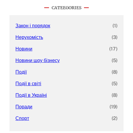
c
CATEEGORIES
h
Закон і порядок
(1)
Нерухомість
(3)
Новини
(17)
Новини шоу бізнесу
(5)
Події
(8)
Події в світі
(5)
Події в Україні
(8)
Поради
(19)
Спорт
(2)