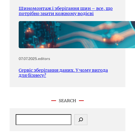
Шиномонтаж і зберігання шин – все, що
потрібно знати кожному водієві
07.07.2025
.
editors
Сервіс зберігання даних. У чому вигода
для бізнесу?
SEARCH
S
e
a
r