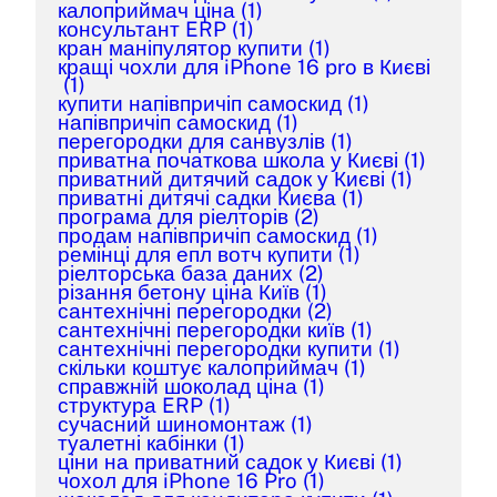
калоприймач ціна
(1)
консультант ERP
(1)
кран маніпулятор купити
(1)
кращі чохли для iPhone 16 pro в Києві
(1)
купити напівпричіп самоскид
(1)
напівпричіп самоскид
(1)
перегородки для санвузлів
(1)
приватна початкова школа у Києві
(1)
приватний дитячий садок у Києві
(1)
приватні дитячі садки Києва
(1)
програма для ріелторів
(2)
продам напівпричіп самоскид
(1)
ремінці для епл вотч купити
(1)
ріелторська база даних
(2)
різання бетону ціна Київ
(1)
сантехнічні перегородки
(2)
сантехнічні перегородки київ
(1)
сантехнічні перегородки купити
(1)
скільки коштує калоприймач
(1)
справжній шоколад ціна
(1)
структура ERP
(1)
сучасний шиномонтаж
(1)
туалетні кабінки
(1)
ціни на приватний садок у Києві
(1)
чохол для iPhone 16 Pro
(1)