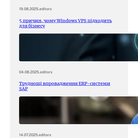
19.08.2025
.
editors
5 причин, чому Windows VPS підходить
для бізнесу
04.08.2025
.
editors
Труднощі впровадження ERP-системи
SAP
14.07.2025
.
editors