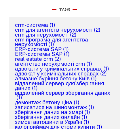
TAGS
crm-система
(1)
crm для агентств нерухомості
(2)
crm для нерухомості
(2)
crm програма для агентства
нерухомості
(1)
ERP-система SAP
(1)
ERP-системы SAP
(1)
real estate crm
(2)
агентство нерухомості crm
(1)
адвокати у кримінальних справах
(1)
адвокат у кримінальних справах
(2)
алмазне буріння бетону Київ
(1)
віддалений сервер для зберігання
даних
(1)
віддалений сервер зберігання даних
(1)
демонтаж бетону ціна
(1)
записатися на шиномонтаж
(1)
зберігання даних на хмарі
(1)
зберігання даних онлайн
(1)
зимові автошини в Україні
(1)
калоприймач для стоми купити
(1)