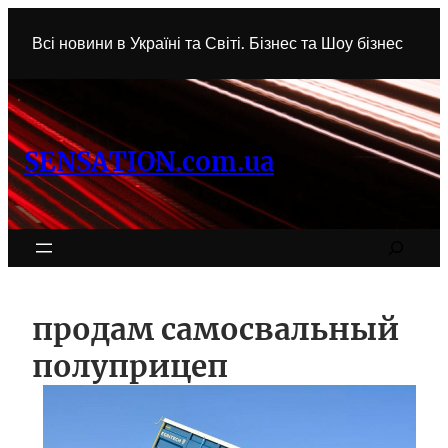
Перейти
к
Всі новини в Україні та Світі. Бізнес та Шоу бізнес
содержимому
SENSATION.com.ua
Search
продам самосвальный
полуприцеп