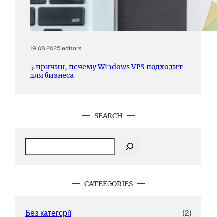
19.08.2025
.
editors
5 причин, почему Windows VPS подходит
для бизнеса
SEARCH
S
e
a
r
c
CATEEGORIES
h
Без категорії
(2)