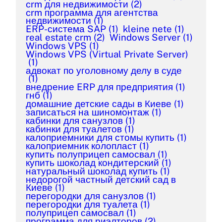
crm для недвижимости
(2)
crm программа для агентства
недвижимости
(1)
ERP-система SAP
(1)
kleine nete
(1)
real estate crm
(2)
Windows Server
(1)
Windows VPS
(1)
Windows VPS (Virtual Private Server)
(1)
адвокат по уголовному делу в суде
(1)
внедрение ERP для предприятия
(1)
гнб
(1)
домашние детские сады в Киеве
(1)
записаться на шиномонтаж
(1)
кабинки для санузлов
(1)
кабинки для туалетов
(1)
калоприемники для стомы купить
(1)
калоприемник колопласт
(1)
купить полуприцеп самосвал
(1)
купить шоколад кондитерский
(1)
натуральный шоколад купить
(1)
недорогой частный детский сад в
Киеве
(1)
перегородки для санузлов
(1)
перегородки для туалета
(1)
полуприцеп самосвал
(1)
программа для риэлторов
(2)