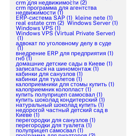
crm для недвижимости
(2)
crm программа для агентства
недвижимости
(1)
ERP-система SAP
(1)
kleine nete
(1)
real estate crm
(2)
Windows Server
(1)
Windows VPS
(1)
Windows VPS (Virtual Private Server)
(1)
адвокат по уголовному делу в суде
(1)
внедрение ERP для предприятия
(1)
гнб
(1)
домашние детские сады в Киеве
(1)
записаться на шиномонтаж
(1)
кабинки для санузлов
(1)
кабинки для туалетов
(1)
калоприемники для стомы купить
(1)
калоприемник колопласт
(1)
купить полуприцеп самосвал
(1)
купить шоколад кондитерский
(1)
натуральный шоколад купить
(1)
недорогой частный детский сад в
Киеве
(1)
перегородки для санузлов
(1)
перегородки для туалета
(1)
полуприцеп самосвал
(1)
программа для риэлторов
(2)