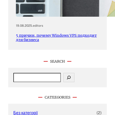
19.08.2025
.
editors
5 причин, почему Windows VPS подходит
для бизнеса
SEARCH
S
e
a
r
c
CATEEGORIES
h
Без категорії
(2)