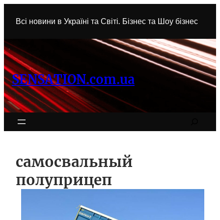
Перейти
к
Всі новини в Україні та Світі. Бізнес та Шоу бізнес
содержимому
SENSATION.com.ua
Search
самосвальный
полуприцеп