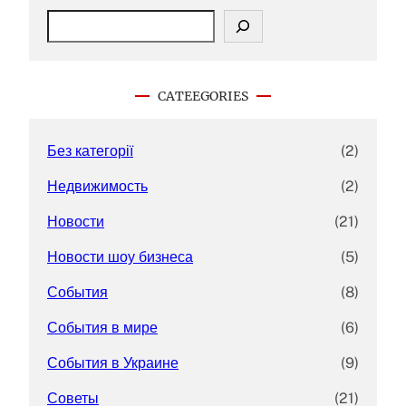
S
e
a
r
c
CATEEGORIES
h
Без категорії
(2)
Недвижимость
(2)
Новости
(21)
Новости шоу бизнеса
(5)
События
(8)
События в мире
(6)
События в Украине
(9)
Советы
(21)