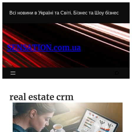
Перейти
к
Всі новини в Україні та Світі. Бізнес та Шоу бізнес
содержимому
SENSATION.com.ua
Search
real estate crm