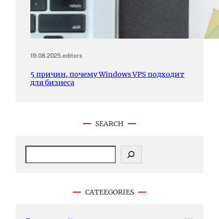
19.08.2025
.
editors
5 причин, почему Windows VPS подходит
для бизнеса
SEARCH
S
e
a
r
c
CATEEGORIES
h