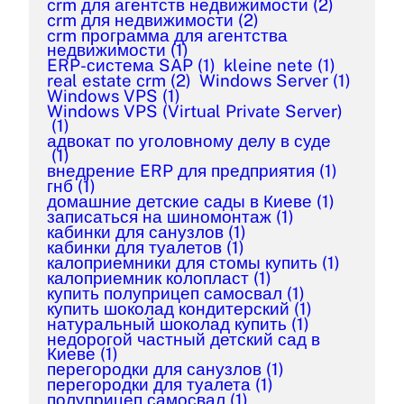
crm для агентств недвижимости
(2)
crm для недвижимости
(2)
crm программа для агентства
недвижимости
(1)
ERP-система SAP
(1)
kleine nete
(1)
real estate crm
(2)
Windows Server
(1)
Windows VPS
(1)
Windows VPS (Virtual Private Server)
(1)
адвокат по уголовному делу в суде
(1)
внедрение ERP для предприятия
(1)
гнб
(1)
домашние детские сады в Киеве
(1)
записаться на шиномонтаж
(1)
кабинки для санузлов
(1)
кабинки для туалетов
(1)
калоприемники для стомы купить
(1)
калоприемник колопласт
(1)
купить полуприцеп самосвал
(1)
купить шоколад кондитерский
(1)
натуральный шоколад купить
(1)
недорогой частный детский сад в
Киеве
(1)
перегородки для санузлов
(1)
перегородки для туалета
(1)
полуприцеп самосвал
(1)