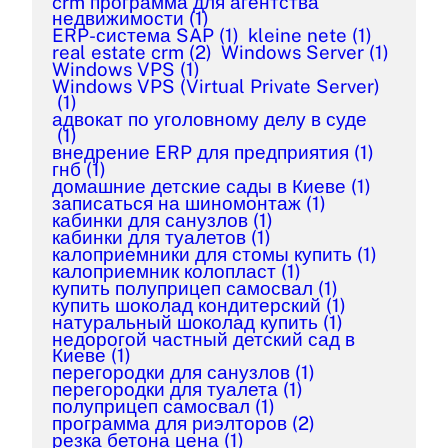
crm программа для агентства
недвижимости
(1)
ERP-система SAP
(1)
kleine nete
(1)
real estate crm
(2)
Windows Server
(1)
Windows VPS
(1)
Windows VPS (Virtual Private Server)
(1)
адвокат по уголовному делу в суде
(1)
внедрение ERP для предприятия
(1)
гнб
(1)
домашние детские сады в Киеве
(1)
записаться на шиномонтаж
(1)
кабинки для санузлов
(1)
кабинки для туалетов
(1)
калоприемники для стомы купить
(1)
калоприемник колопласт
(1)
купить полуприцеп самосвал
(1)
купить шоколад кондитерский
(1)
натуральный шоколад купить
(1)
недорогой частный детский сад в
Киеве
(1)
перегородки для санузлов
(1)
перегородки для туалета
(1)
полуприцеп самосвал
(1)
программа для риэлторов
(2)
резка бетона цена
(1)