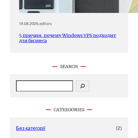
19.08.2025
.
editors
5 причин, почему Windows VPS подходит
для бизнеса
SEARCH
S
e
a
r
c
CATEEGORIES
h
Без категорії
(2)