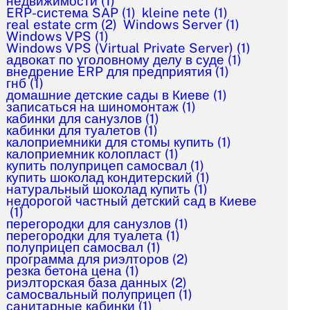
недвижимости
(1)
ERP-система SAP
(1)
kleine nete
(1)
real estate crm
(2)
Windows Server
(1)
Windows VPS
(1)
Windows VPS (Virtual Private Server)
(1)
адвокат по уголовному делу в суде
(1)
внедрение ERP для предприятия
(1)
гнб
(1)
домашние детские сады в Киеве
(1)
записаться на шиномонтаж
(1)
кабинки для санузлов
(1)
кабинки для туалетов
(1)
калоприемники для стомы купить
(1)
калоприемник колопласт
(1)
купить полуприцеп самосвал
(1)
купить шоколад кондитерский
(1)
натуральный шоколад купить
(1)
недорогой частный детский сад в Киеве
(1)
перегородки для санузлов
(1)
перегородки для туалета
(1)
полуприцеп самосвал
(1)
программа для риэлторов
(2)
резка бетона цена
(1)
риэлторская база данных
(2)
самосвальный полуприцеп
(1)
санитарные кабинки
(1)