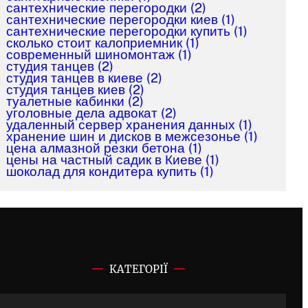
сантехнические перегородки
(2)
сантехнические перегородки киев
(1)
сантехнические перегородки купить
(1)
сколько стоит калоприемник
(1)
современный шиномонтаж
(1)
студия танцев
(2)
студия танцев в киеве
(2)
студия танцев киев
(2)
туалетные кабинки
(2)
уголовные дела адвокат
(2)
удаленный сервер хранения данных
(1)
хранение шин и дисков в межсезонье
(1)
цена алмазной резки бетона
(1)
цены на частный садик в Киеве
(1)
шоколад для кондитера купить
(1)
КАТЕГОРІЇ