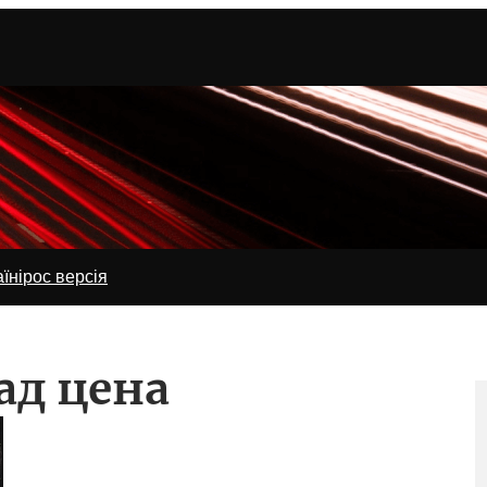
їні
рос версія
д цена