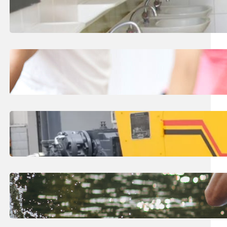
Туалетные кабинки из HPL
пластика. Особенности ухода
26.01.2026
.
teditor
Как правильно подобрать
студию танцев в Киеве?
04.12.2025
.
teditor
Горизонтально направленное
бурение в городской среде
27.08.2025
.
teditor
Каякинг Кастерли (kajakken
kasterlee). Что нужно знать?