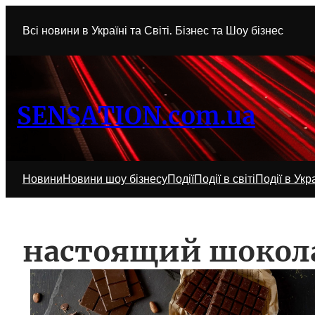
Перейти
к
Всі новини в Україні та Світі. Бізнес та Шоу бізнес
содержимому
SENSATION.com.ua
Новини
Новини шоу бізнесу
Події
Події в світі
Події в Укра
настоящий шокола